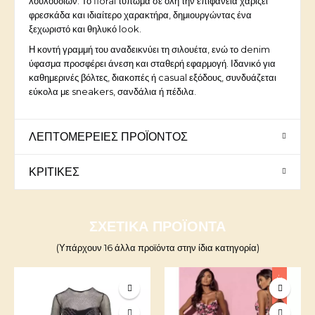
λουλουδιών. Το floral τύπωμα σε όλη την επιφάνεια χαρίζει
φρεσκάδα και ιδιαίτερο χαρακτήρα, δημιουργώντας ένα
ξεχωριστό και θηλυκό look.
Η κοντή γραμμή του αναδεικνύει τη σιλουέτα, ενώ το denim
ύφασμα προσφέρει άνεση και σταθερή εφαρμογή. Ιδανικό για
καθημερινές βόλτες, διακοπές ή casual εξόδους, συνδυάζεται
εύκολα με sneakers, σανδάλια ή πέδιλα.
ΛΕΠΤΟΜΈΡΕΙΕΣ ΠΡΟΪΌΝΤΟΣ
ΚΡΙΤΙΚΈΣ
ΣΧΕΤΙΚΆ ΠΡΟΪΌΝΤΑ
(Υπάρχουν 16 άλλα προϊόντα στην ίδια κατηγορία)
-20%