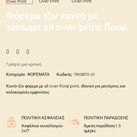
Φόρεμα τζιν κοντό με
τύπωμα all over print floral
Γράψτε μια κριτική
Κατηγορία:
ΦΟΡΕΜΑΤΑ
Κωδικός:
TR0870-01
Κοντό τζιν φόρεμα με all over floral print, ιδανικό για μοντέρνες και
καλοκαιρινές εμφανίσεις.
ΠΟΛΙΤΙΚΉ ΑΣΦΑΛΕΊΑΣ
ΠΟΛΙΤΙΚΉ ΠΑΡΆΔΟΣΗΣ
Ασφάλεια συναλλαγών
Άμεση παράδοση 1-3
24/7
ημέρες