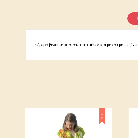
Π
φόρεμα βελουτέ με στρας στο στήθος και μακρύ μανίκι,έχει
Κωδικός
24123-04
Ειδικοί αριθμοί αναφοράς
ean13
-20%