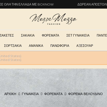
Ν ΕΛΛΆΔΑ ΜΕ BOXNOW
ΔΩΡΕΆΝ ΑΠΟΣΤΟΛΉ ΣΕ ΌΛΗ Τ
ΖΑΚΕΤΕΣ
ΣΑΚΑΚΙΑ
ΦΟΡΕΜΑΤΑ
ΣΕΤ ΓΥΝΑΙΚΕΙΑ
ΠΑΝΤΕ
ΣΟΡΤΣΑΚΙΑ
ΑΜΑΝΙΚΑ
ΠΑΝΩΦΟΡΙΑ
ΑΞΕΣΟΥΑΡ
United States).
United States).
ΑΡΧΙΚΉ
ΓΥΝΑΙΚΕΊΑ
ΦΟΡΕΜΑΤΑ
ΦΌΡΕΜΑ ΒΕΛΟΎΔΙΝΟ