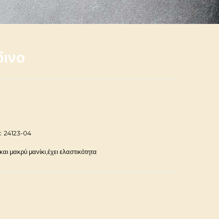
δινο
:
24123-04
και μακρύ μανίκι,έχει ελαστικότητα