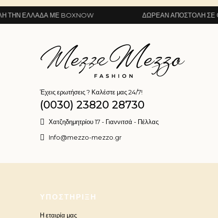
ΛΆΔΑ ΜΕ BOXNOW
ΔΩΡΕΆΝ ΑΠΟΣΤΟΛΉ ΣΕ ΌΛΗ ΤΗΝ Ε
Έχεις ερωτήσεις ? Καλέστε μας 24/7!
(0030) 23820 28730
Χατζηδημητρίου 17 - Γιαννιτσά - Πέλλας
Info@mezzo-mezzo.gr
ΥΠΟΣΤΉΡΙΞΗ
Η εταιρία μας