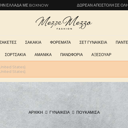
ΜΕ BOXNOW
ΔΩΡΕΆΝ ΑΠΟΣΤΟΛΉ ΣΕ ΌΛΗ ΤΗΝ ΕΛΛΆΔ
ΖΑΚΕΤΕΣ
ΣΑΚΑΚΙΑ
ΦΟΡΕΜΑΤΑ
ΣΕΤ ΓΥΝΑΙΚΕΙΑ
ΠΑΝΤΕ
ΣΟΡΤΣΑΚΙΑ
ΑΜΑΝΙΚΑ
ΠΑΝΩΦΟΡΙΑ
ΑΞΕΣΟΥΑΡ
United States).
United States).
ΑΡΧΙΚΉ
ΓΥΝΑΙΚΕΊΑ
ΠΟΥΚΑΜΙΣΑ