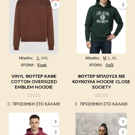
S,
XXL
Μ,
L,
XL
Μέγεθος
Μέγεθος
Καφέ
Λαδί
ΧΡΩΜΑ
ΧΡΩΜΑ
VINYL ΦΟΥΤΕΡ ΚΑΦΕ
ΦΟΎΤΕΡ ΜΠΛΟΎΖΑ ΜΕ
COTTON OVERSIZED
ΚΟΥΚΟΎΛΑ HOODIE CLOSE
EMBLEM HOODIE
SOCIETY
ΠΡΟΣΘΉΚΗ ΣΤΟ ΚΑΛΆΘΙ
ΠΡΟΣΘΉΚΗ ΣΤΟ ΚΑΛΆΘΙ