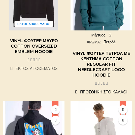
ΕΚΤΌΣ ΑΠΟΘΈΜΑΤΟΣ
S
Μέγεθος
VINYL ΦΟΎΤΕΡ ΜΑΎΡΟ
Πετρόλ
ΧΡΩΜΑ
COTTON OVERSIZED
EMBLEM HOODIE
VINYL ΦΟΎΤΕΡ ΠΕΤΡΌΛ ΜΕ
ΚΈΝΤΗΜΑ COTTON
REGULAR FIT
ΕΚΤΌΣ ΑΠΟΘΈΜΑΤΟΣ
NEEDLECRAFT LOGO
HOODIE
ΠΡΟΣΘΉΚΗ ΣΤΟ ΚΑΛΆΘΙ
-16,71%
-15%