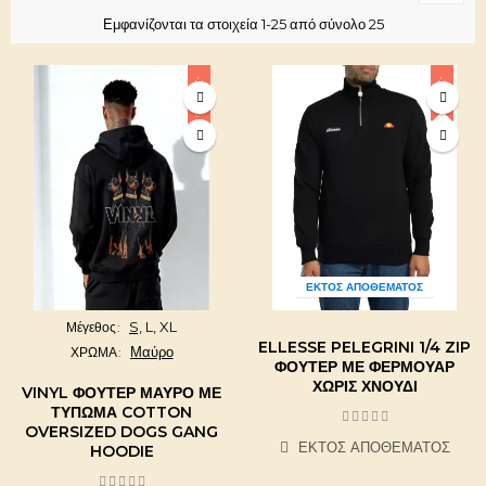
Εμφανίζονται τα στοιχεία 1-25 από σύνολο 25
-20,98%
-20%
ΕΚΤΌΣ ΑΠΟΘΈΜΑΤΟΣ
S,
L,
XL
Μέγεθος
ELLESSE PELEGRINI 1/4 ZIP
Μαύρο
ΧΡΩΜΑ
ΦΟΎΤΕΡ ΜΕ ΦΕΡΜΟΥΆΡ
ΧΩΡΊΣ ΧΝΟΎΔΙ
VINYL ΦΟΎΤΕΡ ΜΑΎΡΟ ΜΕ
ΤΎΠΩΜΑ COTTON
OVERSIZED DOGS GANG
ΕΚΤΌΣ ΑΠΟΘΈΜΑΤΟΣ
HOODIE