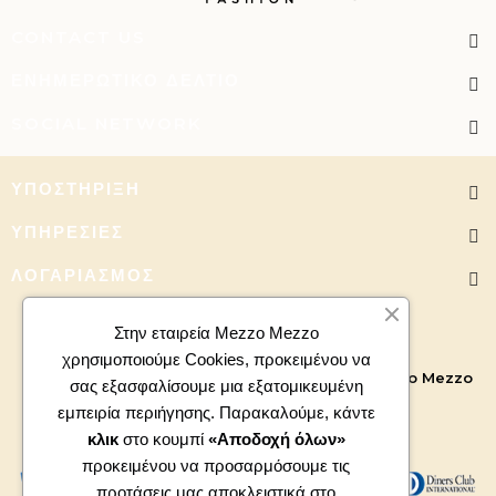
CONTACT US
ΕΝΗΜΕΡΩΤΙΚΌ ΔΕΛΤΊΟ
SOCIAL NETWORK
ΥΠΟΣΤΉΡΙΞΗ
ΥΠΗΡΕΣΊΕΣ
ΛΟΓΑΡΙΑΣΜΌΣ
Στην εταιρεία Mezzo Mezzo
χρησιμοποιούμε Cookies, προκειμένου να
Copyright 2026 - All right reserved. Powered by
Mezzo Mezzo
σας εξασφαλίσουμε μια εξατομικευμένη
εμπειρία περιήγησης. Παρακαλούμε, κάντε
κλικ
στο κουμπί
«Αποδοχή όλων»
προκειμένου να προσαρμόσουμε τις
προτάσεις μας αποκλειστικά στο