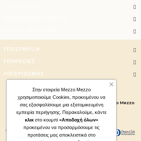
CONTACT US
ΕΝΗΜΕΡΩΤΙΚΌ ΔΕΛΤΊΟ
SOCIAL NETWORK
ΥΠΟΣΤΉΡΙΞΗ
ΥΠΗΡΕΣΊΕΣ
ΛΟΓΑΡΙΑΣΜΌΣ
Στην εταιρεία Mezzo Mezzo
χρησιμοποιούμε Cookies, προκειμένου να
Copyright 2026 - All right reserved. Powered by
Mezzo Mezzo
σας εξασφαλίσουμε μια εξατομικευμένη
εμπειρία περιήγησης. Παρακαλούμε, κάντε
κλικ
στο κουμπί
«Αποδοχή όλων»
προκειμένου να προσαρμόσουμε τις
προτάσεις μας αποκλειστικά στο