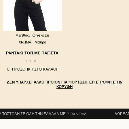
One-size
Μέγεθος
Μαύρο
ΧΡΩΜΑ
ΡΑΝΤΑΚΙ ΤΟΠ ΜΕ ΠΑΓΙΕΤΑ
ΠΡΟΣΘΉΚΗ ΣΤΟ ΚΑΛΆΘΙ
ΔΕΝ ΥΠΆΡΧΕΙ ΆΛΛΟ ΠΡΟΪΌΝ ΓΙΑ ΦΌΡΤΩΣΗ.
ΕΠΙΣΤΡΟΦΉ ΣΤΗΝ
ΚΟΡΥΦΉ
ΣΤΟΛΉ ΣΕ ΌΛΗ ΤΗΝ ΕΛΛΆΔΑ ΜΕ BOXNOW
ΔΩΡΕΆΝ Α