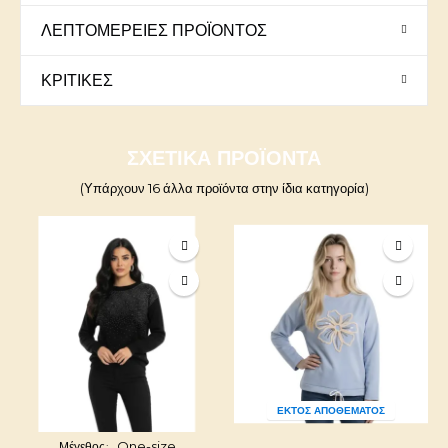
ΛΕΠΤΟΜΈΡΕΙΕΣ ΠΡΟΪΌΝΤΟΣ
ΚΡΙΤΙΚΈΣ
ΣΧΕΤΙΚΆ ΠΡΟΪΌΝΤΑ
(Υπάρχουν 16 άλλα προϊόντα στην ίδια κατηγορία)
ΕΚΤΌΣ ΑΠΟΘΈΜΑΤΟΣ
One-size
Μέγεθος