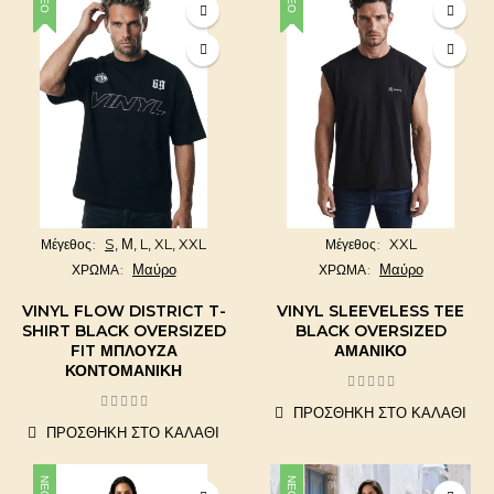
ΝΈΟ
ΝΈΟ
S,
Μ,
L,
XL,
XXL
XXL
Μέγεθος
Μέγεθος
Μαύρο
Μαύρο
ΧΡΩΜΑ
ΧΡΩΜΑ
VINYL FLOW DISTRICT T-
VINYL SLEEVELESS TEE
SHIRT BLACK OVERSIZED
BLACK OVERSIZED
FIT ΜΠΛΟΎΖΑ
ΑΜΆΝΙΚΟ
ΚΟΝΤΟΜΆΝΙΚΗ
ΠΡΟΣΘΉΚΗ ΣΤΟ ΚΑΛΆΘΙ
ΠΡΟΣΘΉΚΗ ΣΤΟ ΚΑΛΆΘΙ
ΝΈΟ
ΝΈΟ