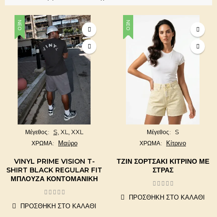
ΝΈΟ
ΝΈΟ
S,
XL,
XXL
S
Μέγεθος
Μέγεθος
Μαύρο
Κίτρινο
ΧΡΩΜΑ
ΧΡΩΜΑ
VINYL PRIME VISION T-
ΤΖΙΝ ΣΟΡΤΣΆΚΙ ΚΊΤΡΙΝΟ ΜΕ
SHIRT BLACK REGULAR FIT
ΣΤΡΑΣ
ΜΠΛΟΎΖΑ ΚΟΝΤΟΜΆΝΙΚΗ
ΠΡΟΣΘΉΚΗ ΣΤΟ ΚΑΛΆΘΙ
ΠΡΟΣΘΉΚΗ ΣΤΟ ΚΑΛΆΘΙ