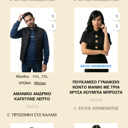
ΕΚΤΌΣ ΑΠΟΘΈΜΑΤΟΣ
XXL,
3XL
Μέγεθος
ΠΟΥΚΆΜΙΣΟ ΓΥΝΑΙΚΕΊΟ
Μαύρο
ΧΡΩΜΑ
ΚΟΝΤΌ ΜΑΝΊΚΙ ΜΕ ΤΡΊΑ
ΧΡΥΣΆ ΚΟΥΜΠΙΆ ΜΠΡΟΣΤΆ
ΑΜΆΝΙΚΟ ΑΝΔΡΙΚΌ
ΚΑΠΙΤΟΝΈ ΛΕΠΤΌ
ΕΚΤΌΣ ΑΠΟΘΈΜΑΤΟΣ
ΠΡΟΣΘΉΚΗ ΣΤΟ ΚΑΛΆΘΙ