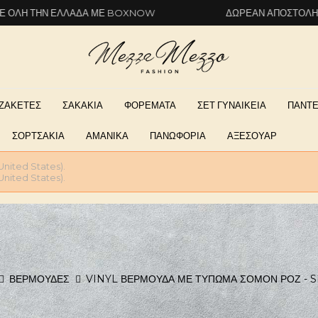
ΕΛΛΆΔΑ ΜΕ BOXNOW
ΔΩΡΕΆΝ ΑΠΟΣΤΟΛΉ ΣΕ ΌΛΗ ΤΗΝ
ΖΑΚΕΤΕΣ
ΣΑΚΑΚΙΑ
ΦΟΡΕΜΑΤΑ
ΣΕΤ ΓΥΝΑΙΚΕΙΑ
ΠΑΝΤΕ
ΣΟΡΤΣΑΚΙΑ
ΑΜΑΝΙΚΑ
ΠΑΝΩΦΟΡΙΑ
ΑΞΕΣΟΥΑΡ
United States).
United States).
ΒΕΡΜΟΥΔΕΣ
VINYL ΒΕΡΜΟΥΔΑ ΜΕ ΤΥΠΩΜΑ ΣΟΜΟΝ ΡΟΖ -