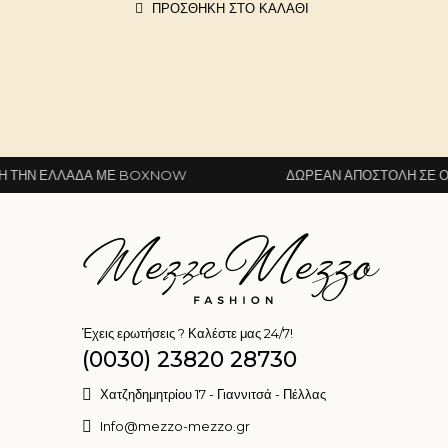
ΠΡΟΣΘΉΚΗ ΣΤΟ ΚΑΛΆΘΙ
ΔΑ ΜΕ BOXNOW
ΔΩΡΕΆΝ ΑΠΟΣΤΟΛΉ ΣΕ ΌΛΗ ΤΗΝ ΕΛ
Έχεις ερωτήσεις ? Καλέστε μας 24/7!
(0030) 23820 28730
Χατζηδημητρίου 17 - Γιαννιτσά - Πέλλας
Info@mezzo-mezzo.gr