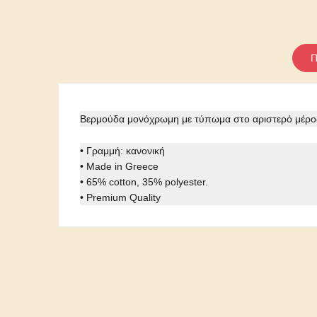
Π
Βερμούδα μονόχρωμη με τύπωμα στο αριστερό μέρο
• Γραμμή: κανονική
• Made in Greece
• 65% cotton, 35% polyester.
• Premium Quality
Κωδικός
09830-08
Ειδικοί αριθμοί αναφοράς
ean13