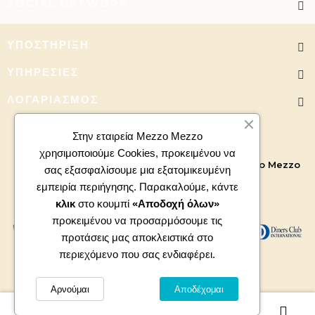
SOCIAL NETWORK
ΥΠΟΣΤΉΡΙΞΗ
ΥΠΗΡΕΣΊΕΣ
ΛΟΓΑΡΙΑΣΜΌΣ
Στην εταιρεία Mezzo Mezzo
χρησιμοποιούμε Cookies, προκειμένου να
Copyright 2026 - All right reserved. Powered by
Mezzo Mezzo
σας εξασφαλίσουμε μια εξατομικευμένη
εμπειρία περιήγησης. Παρακαλούμε, κάντε
κλικ
στο κουμπί
«Αποδοχή όλων»
προκειμένου να προσαρμόσουμε τις
προτάσεις μας αποκλειστικά στο
περιεχόμενο που σας ενδιαφέρει.
Αρνούμαι
Αποδέχομαι
0