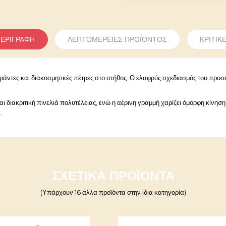
ΕΡΙΓΡΑΦΉ
ΛΕΠΤΟΜΈΡΕΙΕΣ ΠΡΟΪΌΝΤΟΣ
ΚΡΙΤΙΚ
 ράντες και διακοσμητικές πέτρες στο στήθος. Ο ελαφρύς σχεδιασμός του προσ
 διακριτική πινελιά πολυτέλειας, ενώ η αέρινη γραμμή χαρίζει όμορφη κίνηση 
.
Γράψε πρώτος την κριτική σου!
ΣΧΕΤΙΚΆ ΠΡΟΪΌΝΤΑ
3000000124390
(Υπάρχουν 16 άλλα προϊόντα στην ίδια κατηγορία)
11062026-01