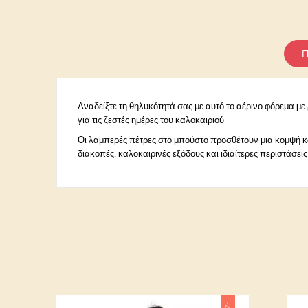
Π
Αναδείξτε τη θηλυκότητά σας με αυτό το αέρινο φόρεμα με
για τις ζεστές ημέρες του καλοκαιριού.
Οι λαμπερές πέτρες στο μπούστο προσθέτουν μια κομψή και
διακοπές, καλοκαιρινές εξόδους και ιδιαίτερες περιστάσεις
Κωδικός
11062026-01
Ειδικοί αριθμοί αναφοράς
ean13
Κωδ.Κατασκευαστή