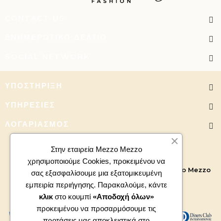
CONTACT US
ΕΝΗΜΕΡΩΤΙΚΌ ΔΕΛΤΊΟ
SOCIAL NETWORK
ΥΠΟΣΤΉΡΙΞΗ
ΥΠΗΡΕΣΊΕΣ
ΛΟΓΑΡΙΑΣΜΌΣ
Στην εταιρεία Mezzo Mezzo
χρησιμοποιούμε Cookies, προκειμένου να
Copyright 2026 - All right reserved. Powered by
Mezzo Mezzo
σας εξασφαλίσουμε μια εξατομικευμένη
εμπειρία περιήγησης. Παρακαλούμε, κάντε
κλικ
στο κουμπί
«Αποδοχή όλων»
προκειμένου να προσαρμόσουμε τις
προτάσεις μας αποκλειστικά στο