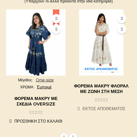
(Υπάρχουν 16 άλλα προϊόντα στην ίδια κατηγορία)
-20%
ΕΚΤΌΣ ΑΠΟΘΈΜΑΤΟΣ
One-size
Μέγεθος
ΦΌΡΕΜΑ ΜΑΚΡΎ ΦΛΟΡΆΛ
Εμπριμέ
ΧΡΩΜΑ
ΜΕ ΖΏΝΗ ΣΤΗ ΜΈΣΗ
ΦΌΡΕΜΑ ΜΑΚΡΎ ΜΕ
ΣΧΈΔΙΑ OVERSIZE
ΕΚΤΌΣ ΑΠΟΘΈΜΑΤΟΣ
ΠΡΟΣΘΉΚΗ ΣΤΟ ΚΑΛΆΘΙ