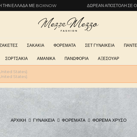
ΔΑ ΜΕ BOXNOW
ΔΩΡΕΆΝ ΑΠΟΣΤΟΛΉ ΣΕ ΌΛΗ ΤΗΝ ΕΛΛ
ΖΑΚΕΤΕΣ
ΣΑΚΑΚΙΑ
ΦΟΡΕΜΑΤΑ
ΣΕΤ ΓΥΝΑΙΚΕΙΑ
ΠΑΝΤΕ
ΣΟΡΤΣΑΚΙΑ
ΑΜΑΝΙΚΑ
ΠΑΝΩΦΟΡΙΑ
ΑΞΕΣΟΥΑΡ
United States).
United States).
ΑΡΧΙΚΉ
ΓΥΝΑΙΚΕΊΑ
ΦΟΡΕΜΑΤΑ
ΦΟΡΕΜΑ ΧΡΥΣΟ