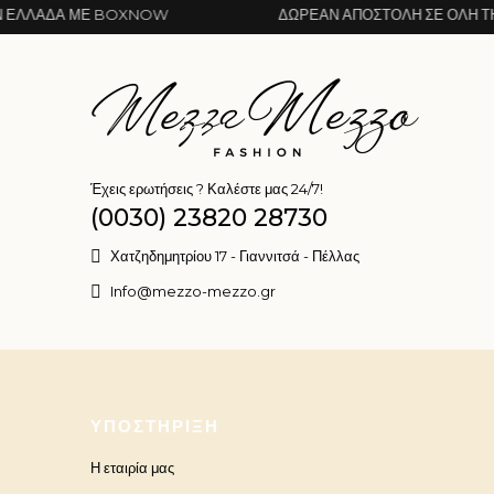
Ε BOXNOW
ΔΩΡΕΆΝ ΑΠΟΣΤΟΛΉ ΣΕ ΌΛΗ ΤΗΝ ΕΛΛΆΔΑ
Έχεις ερωτήσεις ? Καλέστε μας 24/7!
(0030) 23820 28730
Χατζηδημητρίου 17 - Γιαννιτσά - Πέλλας
Info@mezzo-mezzo.gr
ΥΠΟΣΤΉΡΙΞΗ
Η εταιρία μας