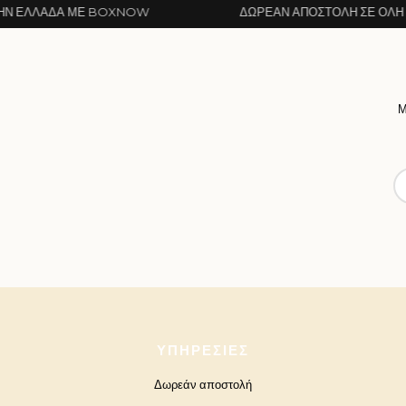
 ΜΕ BOXNOW
ΔΩΡΕΆΝ ΑΠΟΣΤΟΛΉ ΣΕ ΌΛΗ ΤΗΝ ΕΛΛΆΔ
Μ
ΥΠΗΡΕΣΊΕΣ
Δωρεάν αποστολή