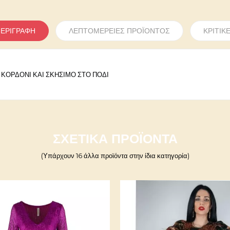
ΕΡΙΓΡΑΦΉ
ΛΕΠΤΟΜΈΡΕΙΕΣ ΠΡΟΪΌΝΤΟΣ
ΚΡΙΤΙΚ
ΚΟΡΔΟΝΙ ΚΑΙ ΣΚΗΣΙΜΟ ΣΤΟ ΠΟΔΙ
Γράψε πρώτος την κριτική σου!
ΣΧΕΤΙΚΆ ΠΡΟΪΌΝΤΑ
3000000079713
(Υπάρχουν 16 άλλα προϊόντα στην ίδια κατηγορία)