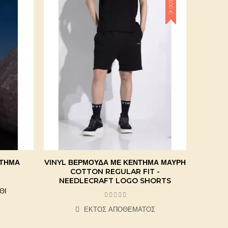
-3,00 €
ΝΤΗΜΑ
VINYL ΒΕΡΜΟΎΔΑ ΜΕ ΚΈΝΤΗΜΑ ΜΑΎΡΗ
ΒΕΡΜ
COTTON REGULAR FIT -
NEEDLECRAFT LOGO SHORTS
ΘΙ
ΕΚΤΌΣ ΑΠΟΘΈΜΑΤΟΣ