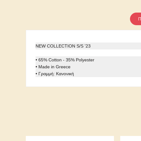
Π
NEW COLLECTION S/S '23
• 65% Cotton - 35% Polyester
• Made in Greece
• Γραμμή: Κανονική
Κωδικός
05434-02
Ειδικοί αριθμοί αναφοράς
ean13