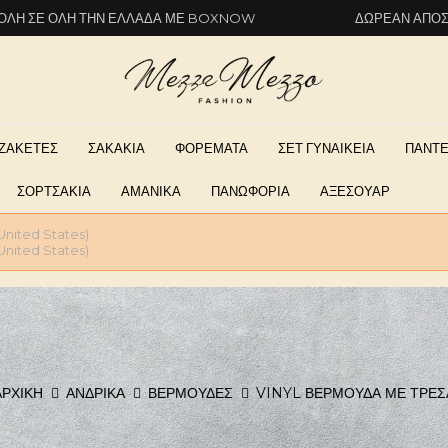
ΗΝ ΕΛΛΆΔΑ ΜΕ BOXNOW
ΔΩΡΕΆΝ ΑΠΟΣΤΟΛΉ ΣΕ ΌΛΗ 
ΖΑΚΕΤΕΣ
ΣΑΚΑΚΙΑ
ΦΟΡΕΜΑΤΑ
ΣΕΤ ΓΥΝΑΙΚΕΙΑ
ΠΑΝΤΕ
ΣΟΡΤΣΑΚΙΑ
ΑΜΑΝΙΚΑ
ΠΑΝΩΦΟΡΙΑ
ΑΞΕΣΟΥΑΡ
United States).
United States).
ΑΡΧΙΚΉ
ΑΝΔΡΙΚΆ
ΒΕΡΜΟΥΔΕΣ
VINYL ΒΕΡΜΟΥΔΑ ΜΕ ΤΡΕΣ