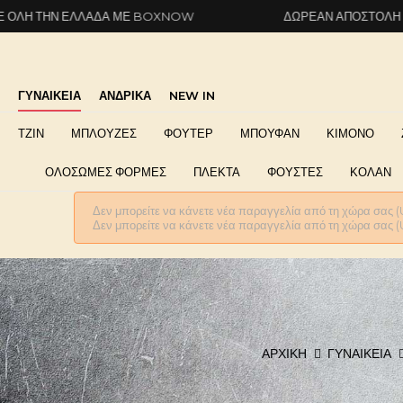
ΕΛΛΆΔΑ ΜΕ BOXNOW
ΔΩΡΕΆΝ ΑΠΟΣΤΟΛΉ ΣΕ ΌΛΗ ΤΗΝ
ΓΥΝΑΙΚΕΙΑ
ΑΝΔΡΙΚΑ
NEW IN
ΤΖΙΝ
ΜΠΛΟΥΖΕΣ
ΦΟΥΤΕΡ
ΜΠΟΥΦΑΝ
ΚΙΜΟΝΟ
ΟΛΟΣΩΜΕΣ ΦΟΡΜΕΣ
ΠΛΕΚΤΑ
ΦΟΥΣΤΕΣ
ΚΟΛΑΝ
Δεν μπορείτε να κάνετε νέα παραγγελία από τη χώρα σας (
Δεν μπορείτε να κάνετε νέα παραγγελία από τη χώρα σας (
ΑΡΧΙΚΉ
ΓΥΝΑΙΚΕΊΑ