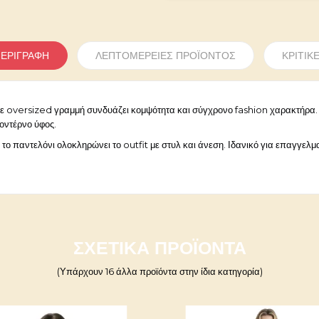
ΕΡΙΓΡΑΦΉ
ΛΕΠΤΟΜΈΡΕΙΕΣ ΠΡΟΪΌΝΤΟΣ
ΚΡΙΤΙΚ
ι σε oversized γραμμή συνδυάζει κομψότητα και σύγχρονο fashion χαρακτήρα.
οντέρνο ύφος.
ο παντελόνι ολοκληρώνει το outfit με στυλ και άνεση. Ιδανικό για επαγγελμα
Γράψε πρώτος την κριτική σου!
ΣΧΕΤΙΚΆ ΠΡΟΪΌΝΤΑ
3000000123676
(Υπάρχουν 16 άλλα προϊόντα στην ίδια κατηγορία)
22052026-13