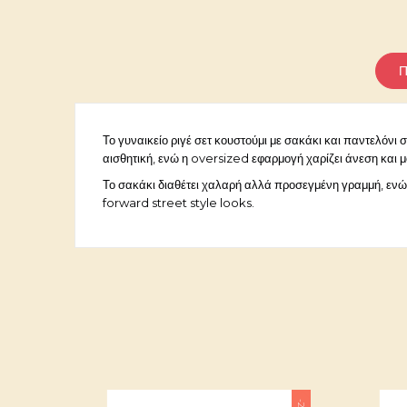
Π
Το γυναικείο ριγέ σετ κουστούμι με σακάκι και παντελόν
αισθητική, ενώ η oversized εφαρμογή χαρίζει άνεση και μ
Το σακάκι διαθέτει χαλαρή αλλά προσεγμένη γραμμή, ενώ τ
forward street style looks.
Κωδικός
22052026-13
Ειδικοί αριθμοί αναφοράς
ean13
Κωδ.Κατασκευαστή