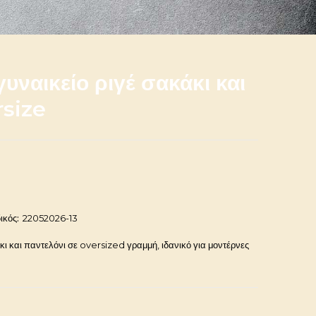
γυναικείο ριγέ σακάκι και
rsize
ικός:
22052026-13
άκι και παντελόνι σε oversized γραμμή, ιδανικό για μοντέρνες