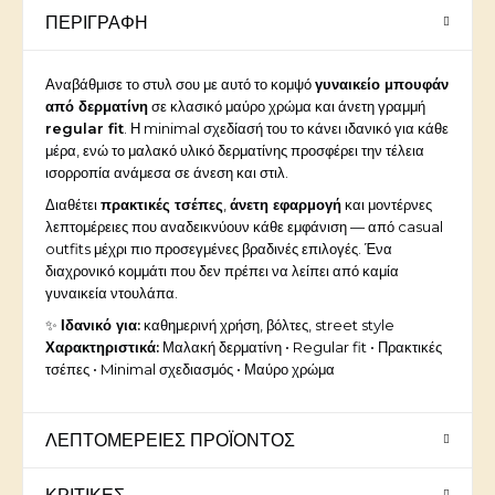
ΠΕΡΙΓΡΑΦΉ
Αναβάθμισε το στυλ σου με αυτό το κομψό
γυναικείο μπουφάν
από δερματίνη
σε κλασικό μαύρο χρώμα και άνετη γραμμή
regular fit
. Η minimal σχεδίασή του το κάνει ιδανικό για κάθε
μέρα, ενώ το μαλακό υλικό δερματίνης προσφέρει την τέλεια
ισορροπία ανάμεσα σε άνεση και στιλ.
Διαθέτει
πρακτικές τσέπες
,
άνετη εφαρμογή
και μοντέρνες
λεπτομέρειες που αναδεικνύουν κάθε εμφάνιση — από casual
outfits μέχρι πιο προσεγμένες βραδινές επιλογές. Ένα
διαχρονικό κομμάτι που δεν πρέπει να λείπει από καμία
γυναικεία ντουλάπα.
✨
Ιδανικό για:
καθημερινή χρήση, βόλτες, street style
Χαρακτηριστικά:
Μαλακή δερματίνη • Regular fit • Πρακτικές
τσέπες • Minimal σχεδιασμός • Μαύρο χρώμα
ΛΕΠΤΟΜΈΡΕΙΕΣ ΠΡΟΪΌΝΤΟΣ