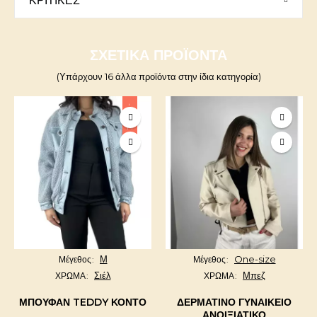
ΚΡΙΤΙΚΈΣ
ΣΧΕΤΙΚΆ ΠΡΟΪΌΝΤΑ
(Υπάρχουν 16 άλλα προϊόντα στην ίδια κατηγορία)
-15,00 €
Μ
One-size
Μέγεθος
Μέγεθος
Σιέλ
Μπεζ
ΧΡΩΜΑ
ΧΡΩΜΑ
ΜΠΟΥΦΆΝ TEDDY ΚΟΝΤΌ
ΔΕΡΜΑΤΙΝΟ ΓΥΝΑΙΚΕΊΟ
ΑΝΟΙΞΙΆΤΙΚΟ