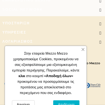
ΕΝΗΜΕΡΩΤΙΚΌ ΔΕΛΤΊΟ
SOCIAL NETWORK
ΥΠΟΣΤΉΡΙΞΗ
ΥΠΗΡΕΣΊΕΣ
ΛΟΓΑΡΙΑΣΜΌΣ
Στην εταιρεία Mezzo Mezzo
χρησιμοποιούμε Cookies, προκειμένου να
Copyright 2026 - All right reserved. Powered by
Mezzo Mezzo
σας εξασφαλίσουμε μια εξατομικευμένη
εμπειρία περιήγησης. Παρακαλούμε, κάντε
κλικ
στο κουμπί
«Αποδοχή όλων»
προκειμένου να προσαρμόσουμε τις
προτάσεις μας αποκλειστικά στο
περιεχόμενο που σας ενδιαφέρει.
Αρνούμαι
Αποδέχομαι