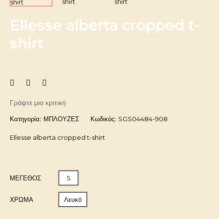
Ellesse alberta cropped t-
shirt
Γράψτε μια κριτική
Κατηγορία:
ΜΠΛΟΥΖΕΣ
Κωδικός:
SGS04484-908
Ellesse alberta cropped t-shirt
ΜΈΓΕΘΟΣ
S
ΧΡΩΜΑ
Λευκό