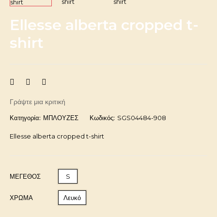
Ellesse alberta cropped t-
shirt
Γράψτε μια κριτική
Κατηγορία:
ΜΠΛΟΥΖΕΣ
Κωδικός:
SGS04484-908
Ellesse alberta cropped t-shirt
ΜΈΓΕΘΟΣ
S
ΧΡΩΜΑ
Λευκό