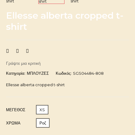
Ellesse alberta cropped t-
shirt
Γράψτε μια κριτική
Κατηγορία:
ΜΠΛΟΥΖΕΣ
Κωδικός:
SGS04484-808
Ellesse alberta cropped t-shirt
ΜΈΓΕΘΟΣ
XS
ΧΡΩΜΑ
Ροζ