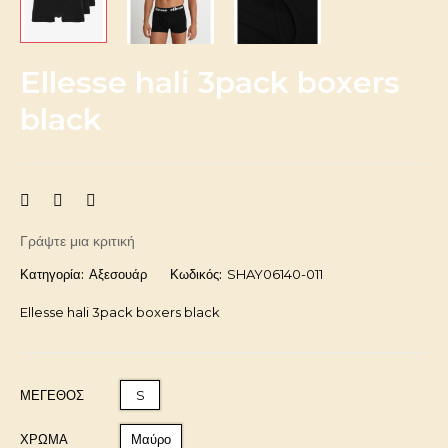
Ellesse hali 3pack boxers
black
Γράψτε μια κριτική
Κατηγορία:
Αξεσουάρ
Κωδικός:
SHAY06140-011
Ellesse hali 3pack boxers black
ΜΈΓΕΘΟΣ
S
ΧΡΩΜΑ
Μαύρο