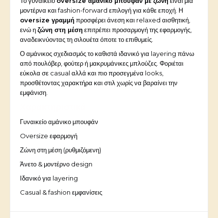
Το γυναικείο
oversize αμάνικο μπουφάν με ζώνη
είναι μια
μοντέρνα και fashion-forward επιλογή για κάθε εποχή. Η
oversize γραμμή
προσφέρει άνεση και relaxed αισθητική,
ενώ η
ζώνη στη μέση
επιτρέπει προσαρμογή της εφαρμογής,
αναδεικνύοντας τη σιλουέτα όποτε το επιθυμείς.
Ο αμάνικος σχεδιασμός το καθιστά ιδανικό για layering πάνω
από πουλόβερ, φούτερ ή μακρυμάνικες μπλούζες. Φοριέται
εύκολα σε casual αλλά και πιο προσεγμένα looks,
προσθέτοντας χαρακτήρα και στιλ χωρίς να βαραίνει την
εμφάνιση.
Χαρακτηριστικά
Γυναικείο αμάνικο μπουφάν
Oversize εφαρμογή
Ζώνη στη μέση (ρυθμιζόμενη)
Άνετο & μοντέρνο design
Ιδανικό για layering
Casual & fashion εμφανίσεις