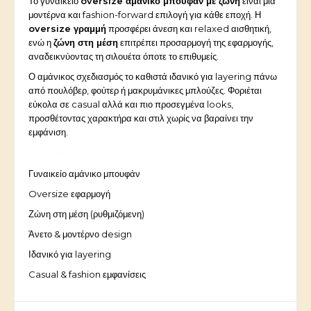
Το γυναικείο
oversize αμάνικο μπουφάν με ζώνη
είναι μια
μοντέρνα και fashion-forward επιλογή για κάθε εποχή. Η
oversize γραμμή
προσφέρει άνεση και relaxed αισθητική,
ενώ η
ζώνη στη μέση
επιτρέπει προσαρμογή της εφαρμογής,
αναδεικνύοντας τη σιλουέτα όποτε το επιθυμείς.
Ο αμάνικος σχεδιασμός το καθιστά ιδανικό για layering πάνω
από πουλόβερ, φούτερ ή μακρυμάνικες μπλούζες. Φοριέται
εύκολα σε casual αλλά και πιο προσεγμένα looks,
προσθέτοντας χαρακτήρα και στιλ χωρίς να βαραίνει την
εμφάνιση.
Χαρακτηριστικά
Γυναικείο αμάνικο μπουφάν
Oversize εφαρμογή
Ζώνη στη μέση (ρυθμιζόμενη)
Άνετο & μοντέρνο design
Ιδανικό για layering
Casual & fashion εμφανίσεις